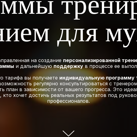
аммы тренир
нием для м
направленная на создание
персонализированной трен
раммы
и дальнейшую
поддержку
в процессе ее выпол
го тарифа вы получаете
индивидуальную программу 
возможность регулярно консультироваться с тренером
ь план в зависимости от вашего прогресса. Это иде
х, кто хочет достичь реальных результатов под руков
профессионалов.