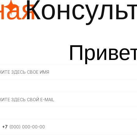
ная
Консуль
Привет
+7