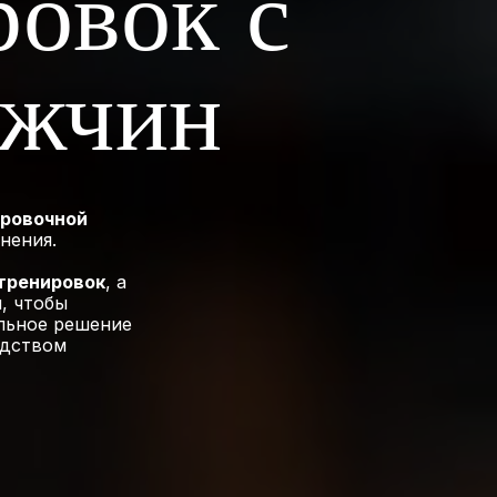
овок с
ужчин
ировочной
нения.
тренировок
, а
, чтобы
альное решение
одством