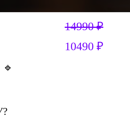
14990 ₽
10490 ₽
!
🔹
У?