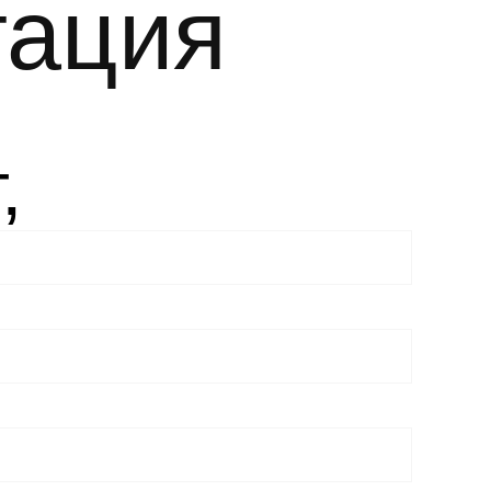
тация
,