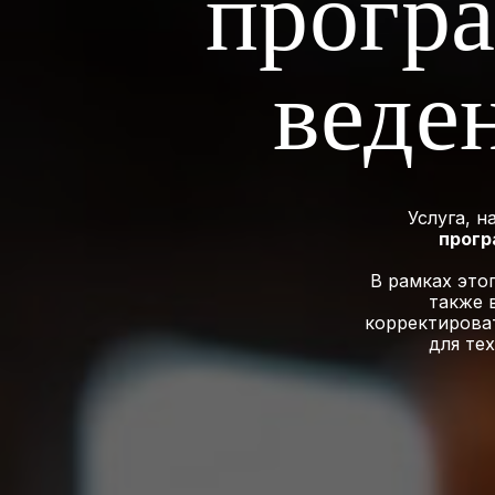
прогр
веде
Услуга, 
прог
В рамках это
также 
корректироват
для те